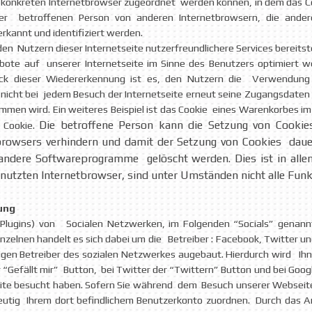
 konkreten Internetbrowser zugeordnet werden können, in dem das C
 der betroffenen Person von anderen Internetbrowsern, die ande
rkannt und identifiziert werden.
n Nutzern dieser Internetseite nutzerfreundlichere Services bereitste
bote auf unserer Internetseite im Sinne des Benutzers optimiert w
k dieser Wiedererkennung ist es, den Nutzern die Verwendung un
 nicht bei jedem Besuch der Internetseite erneut seine Zugangsdaten
 wird. Ein weiteres Beispiel ist das Cookie eines Warenkorbes im On
Die betroffene Person kann die Setzung von Cookies 
 Cookie.
browsers verhindern und damit der Setzung von Cookies dauer
andere Softwareprogramme gelöscht werden. Dies ist in allen
utzten Internetbrowser, sind unter Umständen nicht alle Funkt
ung
Plugins) von Socialen Netzwerken, im Folgenden “Socials” genann
inzelnen handelt es sich dabei um die Betreiber : Facebook, Twitter un
igen Betreiber des sozialen Netzwerkes augebaut. Hierdurch wird Ihne
r “Gefällt mir” Button, bei Twitter der “Twittern” Button und bei Goog
eite besucht haben. Sofern Sie während dem Besuch unserer Webseite
eutig Ihrem dort befindlichem Benutzerkonto zuordnen. Durch das Ank