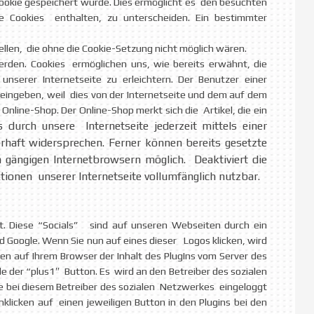
ookie gespeichert wurde. Dies ermöglicht es den besuchten
re Cookies enthalten, zu unterscheiden. Ein bestimmter
llen, die ohne die Cookie-Setzung nicht möglich wären.
erden. Cookies ermöglichen uns, wie bereits erwähnt, die
serer Internetseite zu erleichtern. Der Benutzer einer
 eingeben, weil dies von der Internetseite und dem auf dem
line-Shop. Der Online-Shop merkt sich die Artikel, die ein
durch unsere Internetseite jederzeit mittels einer
haft widersprechen. Ferner können bereits gesetzte
 gängigen Internetbrowsern möglich. Deaktiviert die
ionen unserer Internetseite vollumfänglich nutzbar.
t. Diese “Socials” sind auf unseren Webseiten durch ein
d Google. Wenn Sie nun auf eines dieser Logos klicken, wird
n auf Ihrem Browser der Inhalt des PlugIns vom Server des
le der “plus1″ Button. Es wird an den Betreiber des sozialen
 bei diesem Betreiber des sozialen Netzwerkes eingeloggt
licken auf einen jeweiligen Button in den Plugins bei den